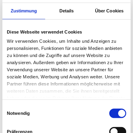
Zustimmung
Details
Über Cookies
Diese Webseite verwendet Cookies
Wir verwenden Cookies, um Inhalte und Anzeigen zu
personalisieren, Funktionen für soziale Medien anbieten
zu können und die Zugriffe auf unsere Website zu
analysieren. Außerdem geben wir Informationen zu Ihrer
Verwendung unserer Website an unsere Partner für
soziale Medien, Werbung und Analysen weiter. Unsere
Partner führen diese Informationen möglicherweise mit
Ich habe die Datenschutzerklärung zur Kenntnis
weiteren Daten zusammen, die Sie ihnen bereitgestellt
genommen. Ich stimme einer elektronischen Speicherung
und Verarbeitung meiner eingegebenen Daten zur
haben oder die sie im Rahmen Ihrer Nutzung der Dienste
Beantwortung meiner Anfrage zu. *
gesammelt haben.
Einwilligungsauswahl
Notwendig
Präferenzen