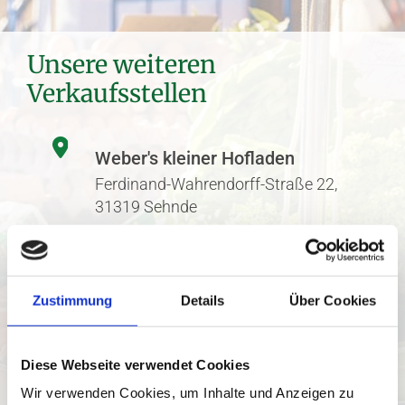
Unsere weiteren
Verkaufsstellen
Weber's kleiner Hofladen
Ferdinand-Wahrendorff-Straße 22,
31319 Sehnde
Das Blümchen

Mittelstraße 33, 31319 Sehnde
Zustimmung
Details
Über Cookies
Edeka Jacoby

Mittelstraße 30, 31319 Sehnde
Diese Webseite verwendet Cookies
Wir verwenden Cookies, um Inhalte und Anzeigen zu
Möllers Fischmanufaktur
