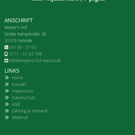
ANSCHRIFT
Meyer's Hof
Große Kampstraße 28
31319 Sehnde
05138 - 37 93

0171 - 61 63 798

info@meyers-hof-wassel.de

LINKS
Home
Kontakt
Impressum
Datenschutz
AGB
Zahlung & Versand
Widerruf