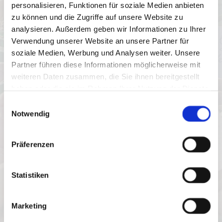
personalisieren, Funktionen für soziale Medien anbieten
Steinbrink 39, 30966 Hemmingen/OT
zu können und die Zugriffe auf unsere Website zu
Harkenbleck
analysieren. Außerdem geben wir Informationen zu Ihrer
Verwendung unserer Website an unsere Partner für
Hof Stolte
soziale Medien, Werbung und Analysen weiter. Unsere
Im Unteren Dorfe 2, 31249
Partner führen diese Informationen möglicherweise mit
Hohenhameln
weiteren Daten zusammen, die Sie ihnen bereitgestellt
haben oder die sie im Rahmen Ihrer Nutzung der Dienste
Trinkgut Getränkemarkt

gesammelt haben.
Einwilligungsauswahl
Buchholzer Straße 40, 30629 Hannover
Notwendig
Sitt Getränkemarkt Laatzen

Präferenzen
Hildesheimer Straße 310, 30880
Laatzen
Statistiken
SB CarWash Sehnde

Peiner Straße 65-69, 31319 Sehnde
Marketing