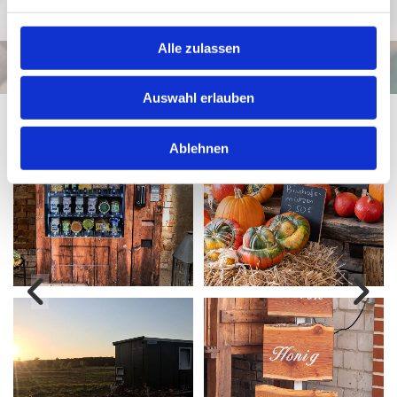
Das Kaffee Haus

Chausseestraße 45, 31319 Sehnde
Alle zulassen
Auswahl erlauben
Ablehnen